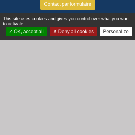
Contact par formulaire
This site uses cookies and gives you control over what you want
Horaires
to activate
Lundi : 16h30 - 18h30
OK, accept all
Deny all cookies
Personalize
Mardi : 8h30 - 12h00
Mercredi : 9h00 - 12h00
Vendredi : 16h00 - 18h00
email :
secretariat@cogny.fr
Liens
Communauté d'Agglomération Villefranche
Beaujolais Saône
Commune de Denicé