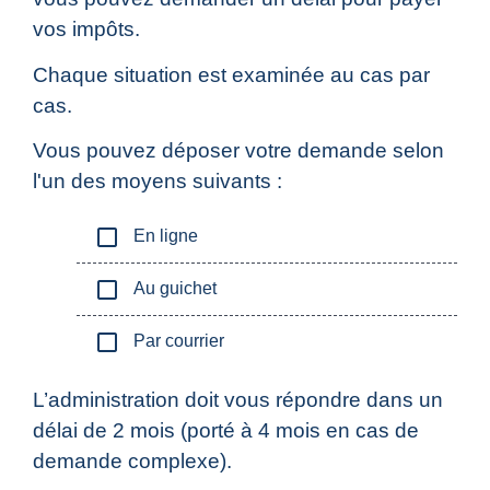
vos impôts.
Chaque situation est examinée au cas par
cas.
Vous pouvez déposer votre demande selon
l'un des moyens suivants :
check_box_outline_blank
En ligne
check_box_outline_blank
Au guichet
check_box_outline_blank
Par courrier
L’administration doit vous répondre dans un
délai de 2 mois (porté à 4 mois en cas de
demande complexe).