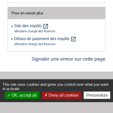
Pour en savoir plus
open_in_new
Site des impôts
Ministère chargé des finances
open_in_new
Délais de paiement des impôts
Ministère chargé des finances
Signaler une erreur sur cette page
This site uses cookies and gives you control over what you want
Contacts
to activate
OK, accept all
Deny all cookies
Personalize
Mairie de Cogny
438 Rue Mont Saint Guibert
69640 Cogny - FRANCE