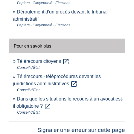
Papiers - Citoyenneté - Élections
Déroulement d'un procès devant le tribunal
administratif
Papiers - Citoyenneté - Élections
Pour en savoir plus
open_in_new
Télérecours citoyens
Conseil d'État
Télérecours - téléprocédures devant les
open_in_new
juridictions administratives
Conseil d'État
Dans quelles situations le recours à un avocat est-
open_in_new
il obligatoire ?
Conseil d'État
Signaler une erreur sur cette page