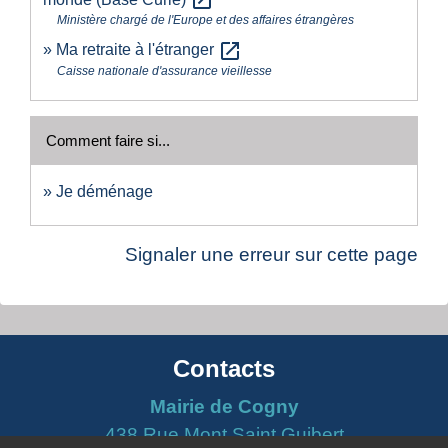
open_in_new
Ministère chargé de l'Europe et des affaires étrangères
open_in_new
Ma retraite à l'étranger
Caisse nationale d'assurance vieillesse
Comment faire si...
Je déménage
Signaler une erreur sur cette page
Contacts
Mairie de Cogny
438 Rue Mont Saint Guibert