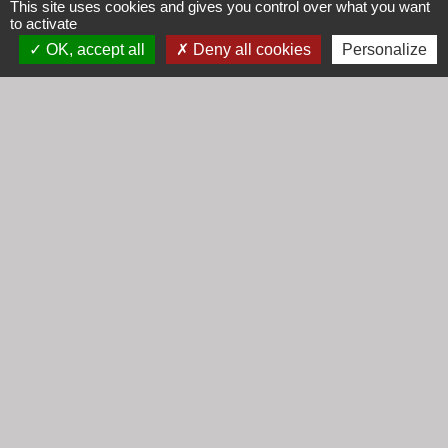
This site uses cookies and gives you control over what you want
69640 Cogny - FRANCE
to activate
+33 4 74 67 30 55
OK, accept all
Deny all cookies
Personalize
Contact par formulaire
Horaires
Lundi : 16h30 - 18h30
Mardi : 8h30 - 12h00
Mercredi : 9h00 - 12h00
Vendredi : 16h00 - 18h00
email :
secretariat@cogny.fr
Liens
Communauté d'Agglomération Villefranche