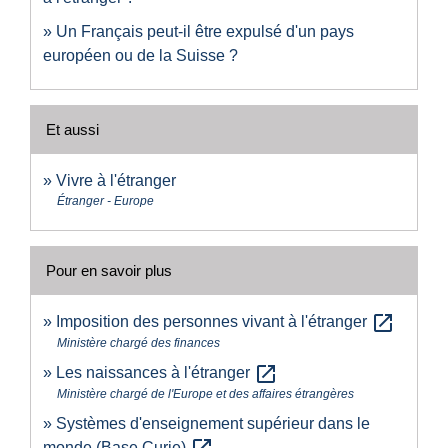
Un Français peut-il être expulsé d'un pays
européen ou de la Suisse ?
Et aussi
Vivre à l'étranger
Étranger - Europe
Pour en savoir plus
open_in_new
Imposition des personnes vivant à l'étranger
Ministère chargé des finances
open_in_new
Les naissances à l'étranger
Ministère chargé de l'Europe et des affaires étrangères
Systèmes d'enseignement supérieur dans le
monde (Base Curie)