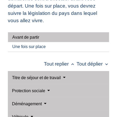
départ. Une fois sur place, vous devrez
suivre la législation du pays dans lequel
vous allez vivre.
Avant de partir
Une fois sur place
Tout replier
Tout déplier
keyboard_arrow_up
keyboard_arrow_down
Titre de séjour et de travail
Protection sociale
Déménagement
Véhicule