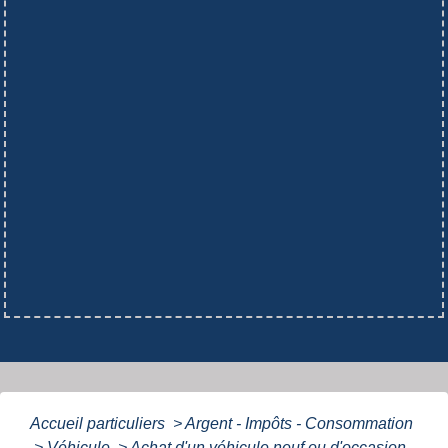
Accueil particuliers
>
Argent - Impôts - Consommation
>
Véhicule
>
Achat d'un véhicule neuf ou d'occasion