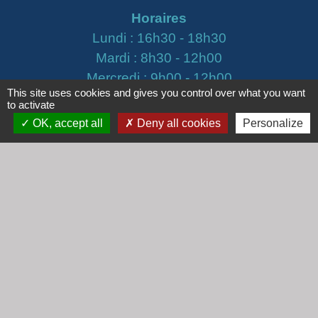
Horaires
Lundi : 16h30 - 18h30
Mardi : 8h30 - 12h00
Mercredi : 9h00 - 12h00
This site uses cookies and gives you control over what you want
Vendredi : 16h00 - 18h00
to activate
OK, accept all
Deny all cookies
Personalize
email :
secretariat@cogny.fr
Liens
Communauté d'Agglomération Villefranche
Beaujolais Saône
Commune de Denicé
Jumelage