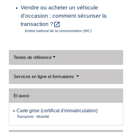
Vendre ou acheter un véhicule
d'occasion : comment sécuriser la
open_in_new
transaction ?
Institut national de la consommation (INC)
Textes de référence
Services en ligne et formulaires
Et aussi
Carte grise (certificat d'immatriculation)
Transports - Mobilité