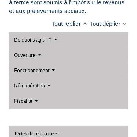
à terme sont soumis à l'impôt sur le revenus
et aux prélèvements sociaux.
Tout replier
Tout déplier
keyboard_arrow_up
keyboard_arrow_down
De quoi s'agit-il ?
Ouverture
Fonctionnement
Rémunération
Fiscalité
Textes de référence