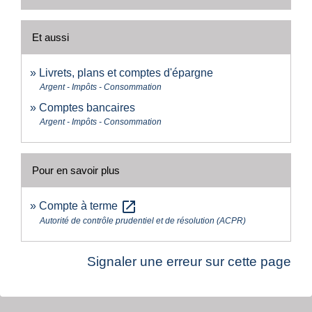
Et aussi
Livrets, plans et comptes d'épargne
Argent - Impôts - Consommation
Comptes bancaires
Argent - Impôts - Consommation
Pour en savoir plus
open_in_new
Compte à terme
Autorité de contrôle prudentiel et de résolution (ACPR)
Signaler une erreur sur cette page