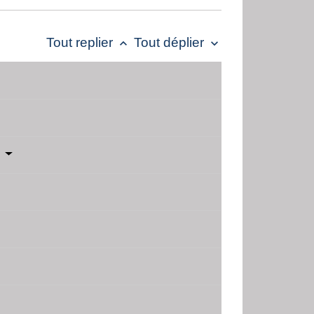
Tout replier
Tout déplier
keyboard_arrow_up
keyboard_arrow_down
?