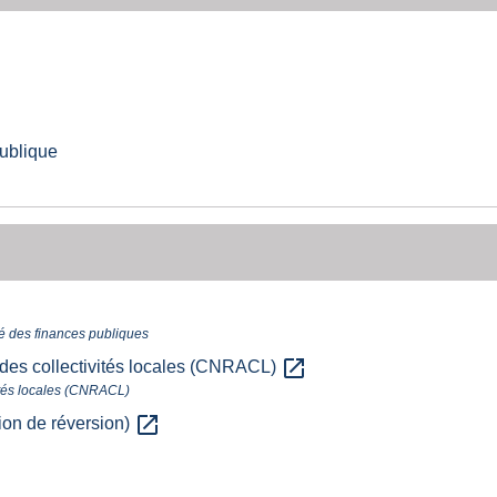
publique
rgé des finances publiques
open_in_new
 des collectivités locales (CNRACL)
vités locales (CNRACL)
open_in_new
ion de réversion)