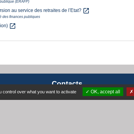
n publique (ERAFP)
open_in_new
on au service des retraites de l'Etat?
rgé des finances publiques
open_in_new
sion)
Contacts
 control over what you want to activate
OK, accept all
Mairie de Cogny
438 Rue Mont Saint Guibert
69640 Cogny - FRANCE
+33 4 74 67 30 55
Contact par formulaire