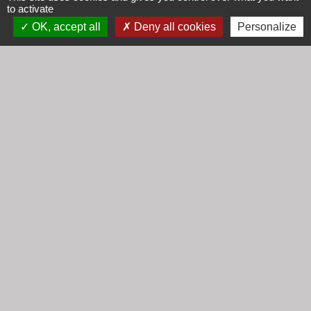
to activate
email :
secretariat@cogny.fr
OK, accept all
Deny all cookies
Personalize
Liens
Communauté d'Agglomération Villefranche
Beaujolais Saône
Commune de Denicé
Jumelage
Mont Saint Guibert (Belgique)
Mentions légales
-
Politique de confidentialité
-
Accessibilité
-
Plan du site
-
Gestion des cookies