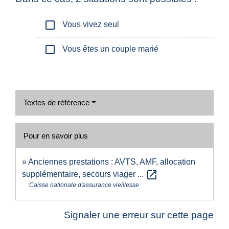
check_box_outline_blank
Vous vivez seul
check_box_outline_blank
Vous êtes un couple marié
Textes de référence
Pour en savoir plus
Anciennes prestations : AVTS, AMF, allocation
open_in_new
supplémentaire, secours viager ...
Caisse nationale d'assurance vieillesse
Signaler une erreur sur cette page