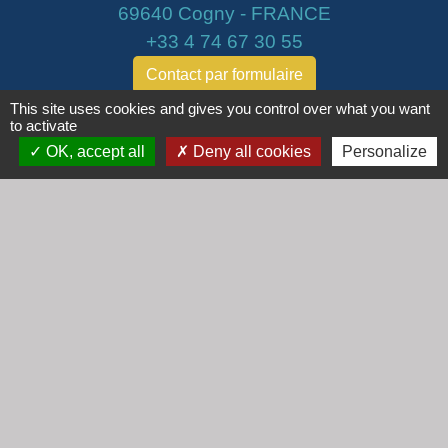
69640 Cogny - FRANCE
+33 4 74 67 30 55
Contact par formulaire
This site uses cookies and gives you control over what you want
to activate
Horaires
OK, accept all
Deny all cookies
Personalize
Lundi : 16h30 - 18h30
Mardi : 8h30 - 12h00
Mercredi : 9h00 - 12h00
Vendredi : 16h00 - 18h00
email :
secretariat@cogny.fr
Liens
Communauté d'Agglomération Villefranche