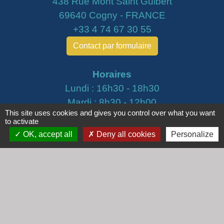
438 Rue Mont Saint Guibert
69640 Cogny - FRANCE
+33 4 74 67 30 55
Contact par formulaire
Horaires
Lundi : 16h30 - 18h30
Mardi : 8h30 - 12h00
This site uses cookies and gives you control over what you want
Mercredi : 9h00 - 12h00
to activate
Vendredi : 16h00 - 18h00
OK, accept all
Deny all cookies
Personalize
email :
secretariat@cogny.fr
Liens
Communauté d'Agglomération Villefranche