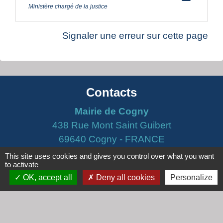
Ministère chargé de la justice
Signaler une erreur sur cette page
Contacts
Mairie de Cogny
438 Rue Mont Saint Guibert
69640 Cogny - FRANCE
+33 4 74 67 30 55
This site uses cookies and gives you control over what you want
to activate
Contact par formulaire
OK, accept all
Deny all cookies
Personalize
Horaires
Lundi : 16h30 - 18h30