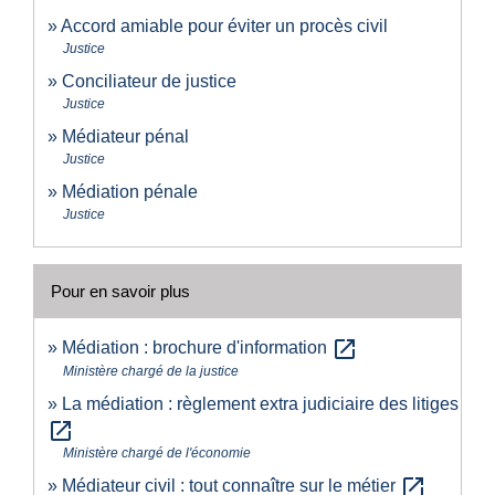
Accord amiable pour éviter un procès civil
Justice
Conciliateur de justice
Justice
Médiateur pénal
Justice
Médiation pénale
Justice
Pour en savoir plus
open_in_new
Médiation : brochure d'information
Ministère chargé de la justice
La médiation : règlement extra judiciaire des litiges
open_in_new
Ministère chargé de l'économie
open_in_new
Médiateur civil : tout connaître sur le métier