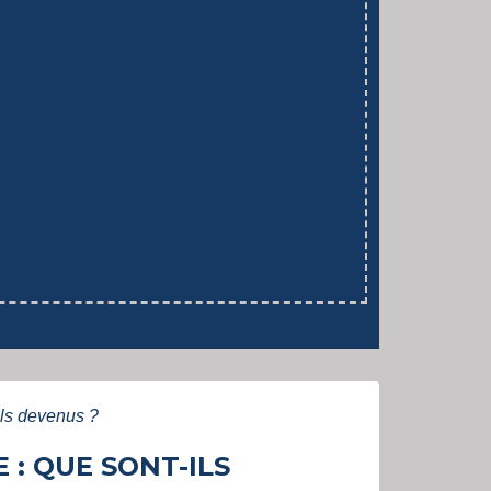
ils devenus ?
 : QUE SONT-ILS