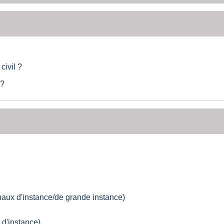
civil ?
 ?
bunaux d'instance/de grande instance)
l d'instance)