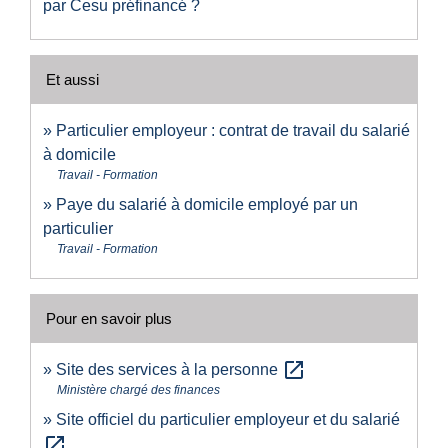
par Cesu préfinancé ?
Et aussi
Particulier employeur : contrat de travail du salarié
à domicile
Travail - Formation
Paye du salarié à domicile employé par un
particulier
Travail - Formation
Pour en savoir plus
open_in_new
Site des services à la personne
Ministère chargé des finances
Site officiel du particulier employeur et du salarié
open_in_new