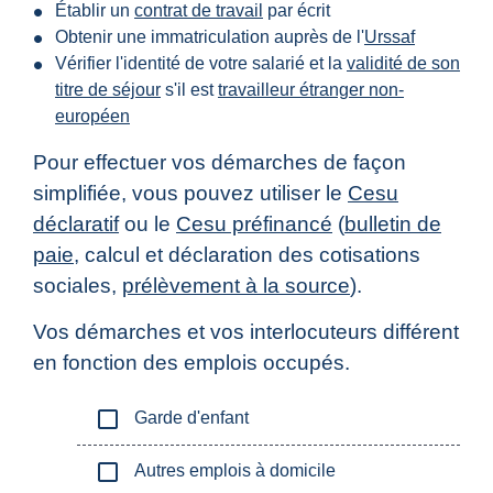
Établir un
contrat de travail
par écrit
Obtenir une immatriculation auprès de l'
Urssaf
Vérifier l'identité de votre salarié et la
validité de son
titre de séjour
s'il est
travailleur étranger non-
européen
Pour effectuer vos démarches de façon
simplifiée, vous pouvez utiliser le
Cesu
déclaratif
ou le
Cesu préfinancé
(
bulletin de
paie
, calcul et déclaration des cotisations
sociales,
prélèvement à la source
).
Vos démarches et vos interlocuteurs différent
en fonction des emplois occupés.
check_box_outline_blank
Garde d'enfant
check_box_outline_blank
Autres emplois à domicile