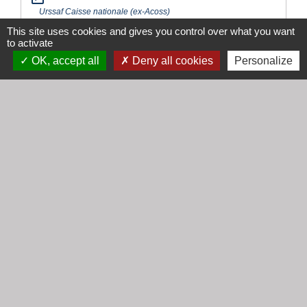
Urssaf Caisse nationale (ex-Acoss)
open_in_new
This site uses cookies and gives you control over what you want
Urssaf service Pajemploi
to activate
Urssaf Caisse nationale (ex-Acoss)
OK, accept all
Deny all cookies
Personalize
Signaler une erreur sur cette page
Contacts
Mairie de Cogny
438 Rue Mont Saint Guibert
69640 Cogny - FRANCE
+33 4 74 67 30 55
Contact par formulaire