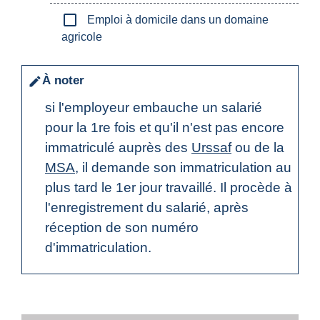
check_box_outline_blank
Emploi à domicile dans un domaine
agricole
À noter
edit
si l'employeur embauche un salarié
pour la 1
re
fois et qu'il n'est pas encore
immatriculé auprès des
Urssaf
ou de la
MSA
, il demande son immatriculation au
plus tard le 1
er
jour travaillé. Il procède à
l'enregistrement du salarié, après
réception de son numéro
d'immatriculation.