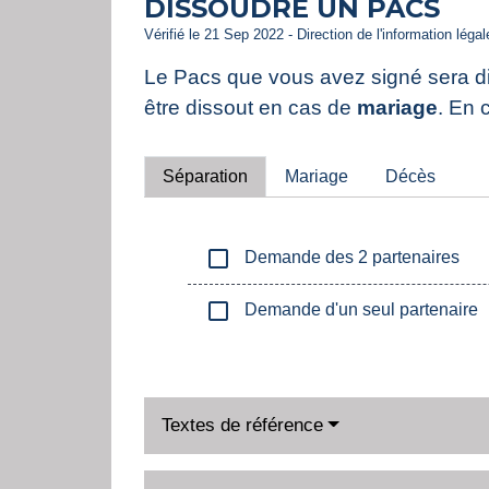
DISSOUDRE UN PACS
Vérifié le 21 Sep 2022 - Direction de l'information léga
Le Pacs que vous avez signé sera d
être dissout en cas de
mariage
. En 
Séparation
Mariage
Décès
check_box_outline_blank
Demande des 2 partenaires
check_box_outline_blank
Demande d'un seul partenaire
Textes de référence