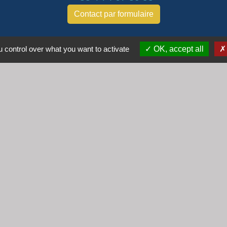
Contact par formulaire
Horaires
 control over what you want to activate
OK, accept all
Lundi : 16h30 - 18h30
Mardi : 8h30 - 12h00
Mercredi : 9h00 - 12h00
Vendredi : 16h00 - 18h00
email :
secretariat@cogny.fr
iens
Villefranche Beaujolais Saône