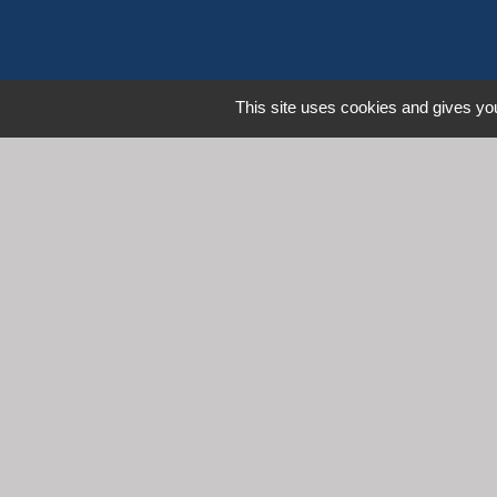
This site uses cookies and gives you
L
Communauté d'Agglomération 
Commune de Denicé