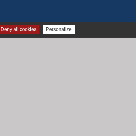
Deny all cookies
Personalize
Jumelage
Mont Saint Guibert (Belgique)