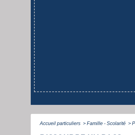
Accueil particuliers
>
Famille - Scolarité
>
P