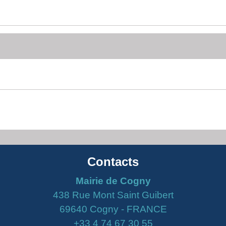
Contacts
Mairie de Cogny
438 Rue Mont Saint Guibert
69640 Cogny - FRANCE
+33 4 74 67 30 55