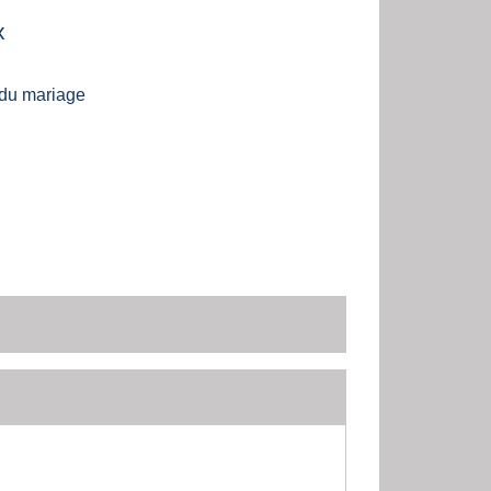
x
 du mariage