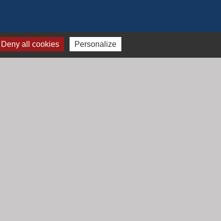
Deny all cookies
Personalize
Jumelage
Mont Saint Guibert (Belgique)