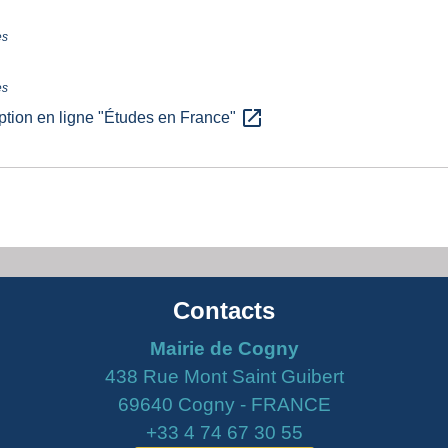
es
es
open_in_new
iption en ligne "Études en France"
Contacts
Mairie de Cogny
438 Rue Mont Saint Guibert
69640 Cogny - FRANCE
+33 4 74 67 30 55