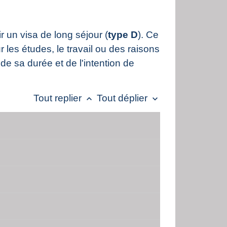
r un visa de long séjour (
type D
). Ce
r les études, le travail ou des raisons
 de sa durée et de l'intention de
Tout replier
Tout déplier
keyboard_arrow_up
keyboard_arrow_down