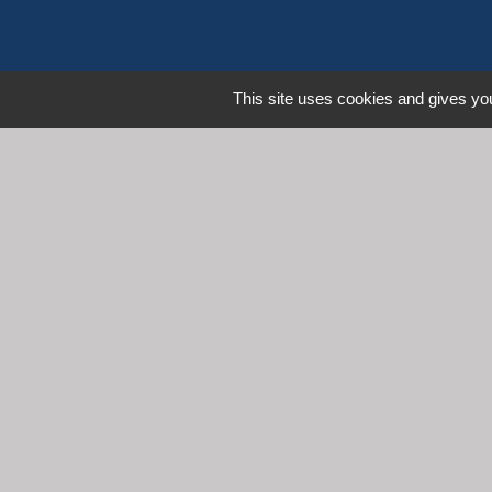
This site uses cookies and gives you
L
Communauté d'Agglomération 
Commune de Denicé