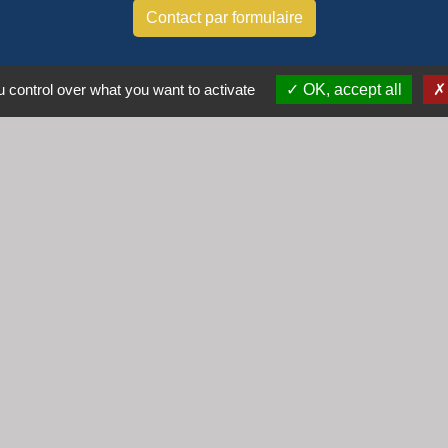
Contact par formulaire
Horaires
 control over what you want to activate
OK, accept all
Lundi : 16h30 - 18h30
Mardi : 8h30 - 12h00
Mercredi : 9h00 - 12h00
Vendredi : 16h00 - 18h00
email :
secretariat@cogny.fr
iens
Villefranche Beaujolais Saône