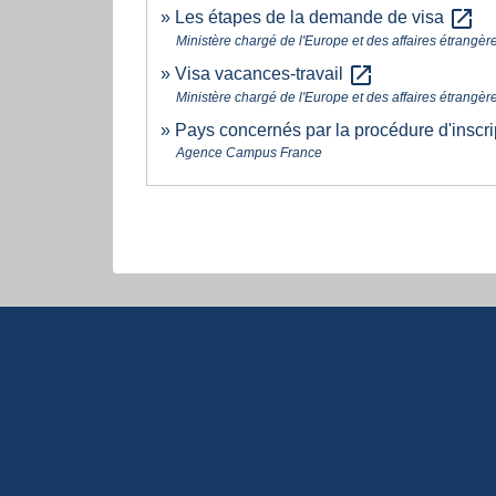
open_in_new
Les étapes de la demande de visa
Ministère chargé de l'Europe et des affaires étrangèr
open_in_new
Visa vacances-travail
Ministère chargé de l'Europe et des affaires étrangèr
Pays concernés par la procédure d'inscr
Agence Campus France