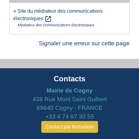
Site du médiateur des communications
open_in_new
électroniques
Médiateur des communications électroniques
Signaler une erreur sur cette page
Contacts
Mairie de Cogny
438 Rue Mont Saint Guibert
69640 Cogny - FRANCE
+33 4 74 67 30 55
Contact par formulaire