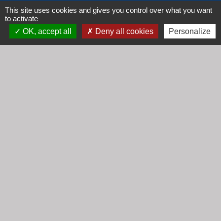
Horaires
This site uses cookies and gives you control over what you want
to activate
Lundi : 16h30 - 18h30
OK, accept all
Deny all cookies
Personalize
Mardi : 8h30 - 12h00
Mercredi : 9h00 - 12h00
Vendredi : 16h00 - 18h00
email :
secretariat@cogny.fr
Liens
Communauté d'Agglomération Villefranche
Beaujolais Saône
Commune de Denicé
Jumelage