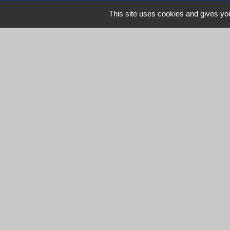
This site uses cookies and gives you
L
Communauté d'Agglomération 
Commune de Denicé