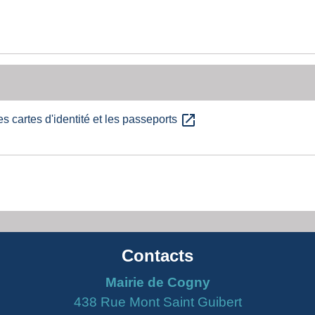
open_in_new
es cartes d'identité et les passeports
Contacts
Mairie de Cogny
438 Rue Mont Saint Guibert