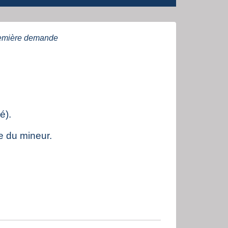
première demande
é).
e du mineur.