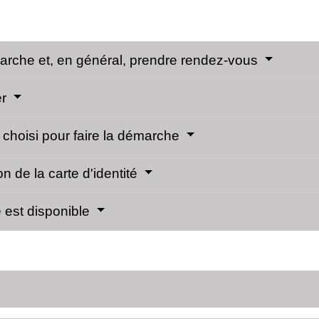
émarche et, en général, prendre rendez-vous
er
 choisi pour faire la démarche
n de la carte d'identité
le est disponible