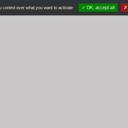
69640 Cogny - FRANCE
 control over what you want to activate
OK, accept all
+33 4 74 67 30 55
Contact par formulaire
Horaires
Lundi : 16h30 - 18h30
Mardi : 8h30 - 12h00
Mercredi : 9h00 - 12h00
Vendredi : 16h00 - 18h00
email :
secretariat@cogny.fr
iens
Villefranche Beaujolais Saône