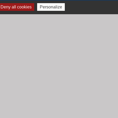
Deny all cookies
Personalize
Jumelage
Mont Saint Guibert (Belgique)