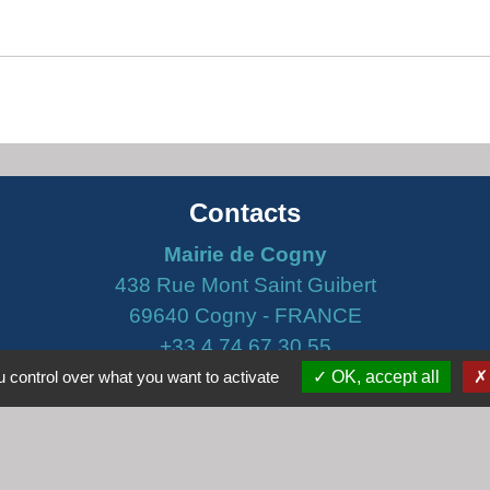
Contacts
Mairie de Cogny
438 Rue Mont Saint Guibert
69640 Cogny - FRANCE
+33 4 74 67 30 55
 control over what you want to activate
OK, accept all
Contact par formulaire
Horaires
Lundi : 16h30 - 18h30