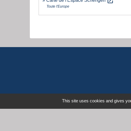
open_in_new
Carte de l'Espace Schengen
Toute l'Europe
This site uses cookies and gives you