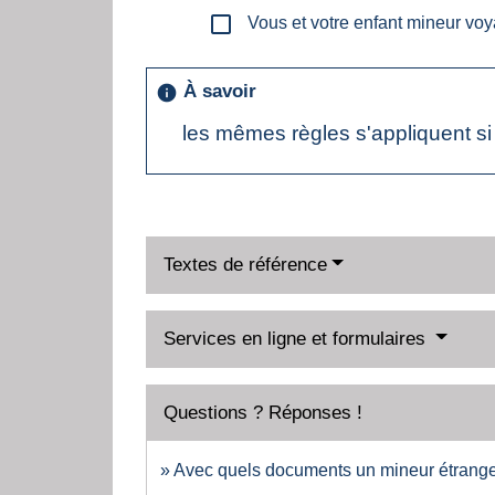
check_box_outline_blank
Vous et votre enfant mineur voy
À savoir
info
les mêmes règles s'appliquent s
Textes de référence
Services en ligne et formulaires
Questions ? Réponses !
Avec quels documents un mineur étranger 