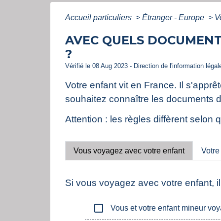
Accueil particuliers
>
Étranger - Europe
>
V
AVEC QUELS DOCUMENTS
?
Vérifié le 08 Aug 2023 - Direction de l'information léga
Votre enfant vit en France. Il s'app
souhaitez connaître les documents do
Attention : les règles diffèrent sel
Vous voyagez avec votre enfant
Votre
Si vous voyagez avec votre enfant, i
check_box_outline_blank
Vous et votre enfant mineur vo