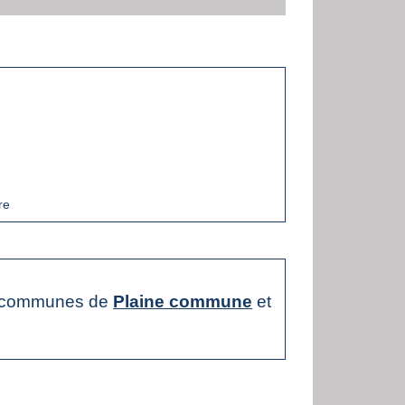
re
s communes de
Plaine commune
et