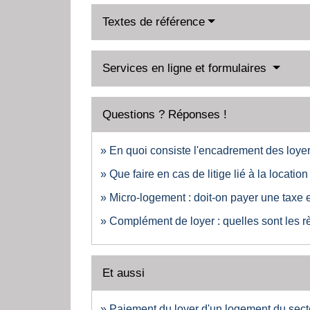
Textes de référence
Services en ligne et formulaires
Questions ? Réponses !
En quoi consiste l'encadrement des loye
Que faire en cas de litige lié à la locatio
Micro-logement : doit-on payer une taxe 
Complément de loyer : quelles sont les r
Et aussi
Paiement du loyer d'un logement du sect