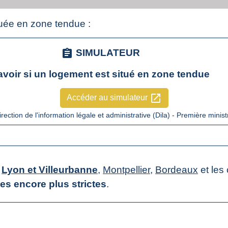
tuée en zone tendue :
assignment
SIMULATEUR
avoir si un logement est situé en zone tendue
open_in_new
Accéder au simulateur
irection de l'information légale et administrative (Dila) - Première minist
,
Lyon et Villeurbanne
,
Montpellier
,
Bordeaux
et le
les encore plus strictes
.