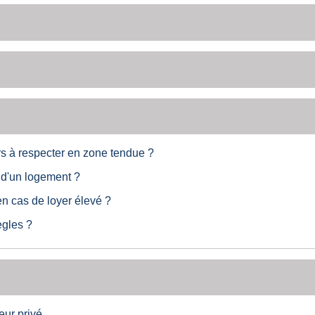
rs à respecter en zone tendue ?
n d'un logement ?
en cas de loyer élevé ?
ègles ?
eur privé