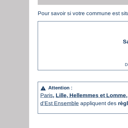
Pour savoir si votre commune est si
S
D
Attention :
warning
Paris
,
Lille, Hellemmes et Lomme
d'Est Ensemble
appliquent des
règ