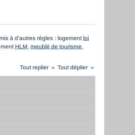
mis à d'autres règles : logement
loi
gement
HLM
,
meublé de tourisme
,
Tout replier
Tout déplier
keyboard_arrow_up
keyboard_arrow_down