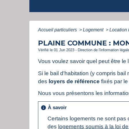
Accueil particuliers
>
Logement
>
Location 
PLAINE COMMUNE : MON
Vérifié le 01 Jun 2023 - Direction de l'information légal
Vous voulez savoir quel peut être le l
Si le bail d'habitation (y compris bai
des
loyers de référence
fixés par le
Nous vous présentons les informatio
À savoir
info
Certains logements ne sont pas co
des
logements soumis à la loi d