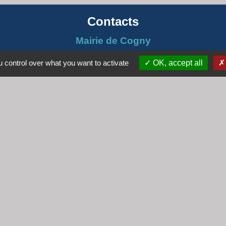
Contacts
Mairie de Cogny
438 Rue Mont Saint Guibert
 control over what you want to activate
OK, accept all
69640 Cogny - FRANCE
+33 4 74 67 30 55
Contact par formulaire
Horaires
Lundi : 16h30 - 18h30
Mardi : 8h30 - 12h00
Mercredi : 9h00 - 12h00
Vendredi : 16h00 - 18h00
email :
secretariat@cogny.fr