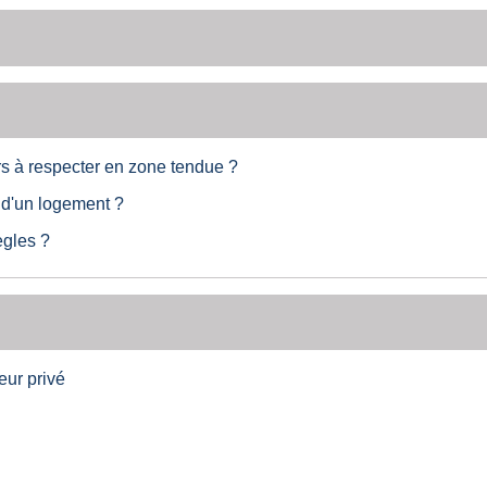
rs à respecter en zone tendue ?
n d'un logement ?
ègles ?
eur privé