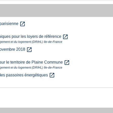
open_in_new
 parisienne
open_in_new
iques pour les loyers de référence
ergement et du logement (DRIHL) Ile-de-France
open_in_new
 novembre 2018
open_in_new
 sur le territoire de Plaine Commune
ergement et du logement (DRIHL) Ile-de-France
open_in_new
s des passoires énergétiques