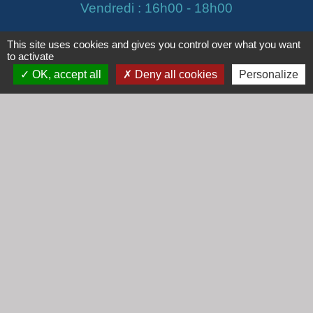
Vendredi : 16h00 - 18h00
This site uses cookies and gives you control over what you want
email :
secretariat@cogny.fr
to activate
OK, accept all
Deny all cookies
Personalize
Liens
Communauté d'Agglomération Villefranche
Beaujolais Saône
Commune de Denicé
Jumelage
Mont Saint Guibert (Belgique)
Mentions légales
-
Politique de confidentialité
-
Accessibilité
-
Plan du site
-