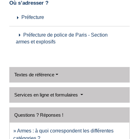
Où s’adresser ?
arrow_right
Préfecture
arrow_right
Préfecture de police de Paris - Section
armes et explosifs
Textes de référence
Services en ligne et formulaires
Questions ? Réponses !
Armes : à quoi correspondent les différentes
catégories ?