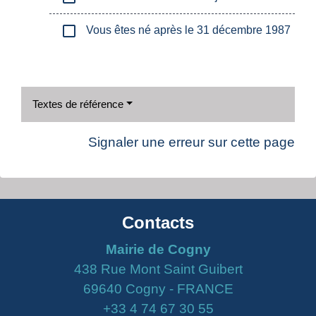
check_box_outline_blank
Vous êtes né après le 31 décembre 1987
Textes de référence
Signaler une erreur sur cette page
Contacts
Mairie de Cogny
438 Rue Mont Saint Guibert
69640 Cogny - FRANCE
+33 4 74 67 30 55