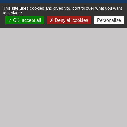
Horaires
This site uses cookies and gives you control over what you want
to activate
Lundi : 16h30 - 18h30
OK, accept all
Deny all cookies
Personalize
Mardi : 8h30 - 12h00
Mercredi : 9h00 - 12h00
Vendredi : 16h00 - 18h00
email :
secretariat@cogny.fr
Liens
Communauté d'Agglomération Villefranche
Beaujolais Saône
Commune de Denicé
Jumelage