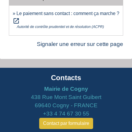
Le paiement sans contact : comment ça marche ?
open_in_new
Autorité de contrôle prudentiel et de résolution (ACPR)
Signaler une erreur sur cette page
Contacts
Mairie de Cogny
438 Rue Mont Saint Guibert
69640 Cogny - FRANCE
+33 4 74 67 30 55
Contact par formulaire