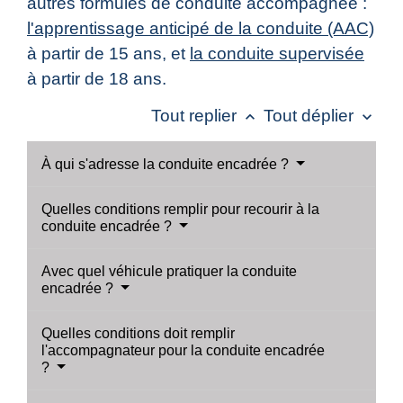
autres formules de conduite accompagnée :
l'apprentissage anticipé de la conduite (AAC)
à partir de 15 ans, et
la conduite supervisée
à partir de 18 ans.
Tout replier
Tout déplier
keyboard_arrow_up
keyboard_arrow_down
À qui s'adresse la conduite encadrée ?
Quelles conditions remplir pour recourir à la
conduite encadrée ?
Avec quel véhicule pratiquer la conduite
encadrée ?
Quelles conditions doit remplir
l'accompagnateur pour la conduite encadrée
?