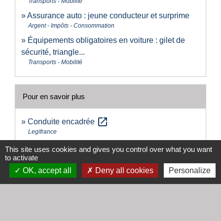
Transports - Mobilité
Assurance auto : jeune conducteur et surprime
Argent - Impôts - Consommation
Équipements obligatoires en voiture : gilet de
sécurité, triangle...
Transports - Mobilité
Pour en savoir plus
open_in_new
Conduite encadrée
Legifrance
This site uses cookies and gives you control over what you want
to activate
Signaler une erreur sur cette page
OK, accept all
Deny all cookies
Personalize
Contacts