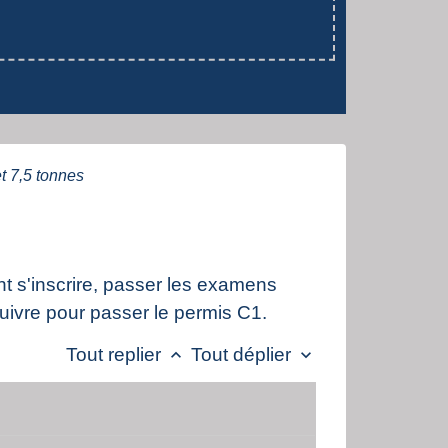
t 7,5 tonnes
 s'inscrire, passer les examens
uivre pour passer le permis C1.
Tout replier
Tout déplier
keyboard_arrow_up
keyboard_arrow_down