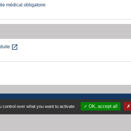
ôle médical obligatoire
open_in_new
nduite
Contacts
 control over what you want to activate
OK, accept all
Mairie de Cogny
438 Rue Mont Saint Guibert
69640 Cogny - FRANCE