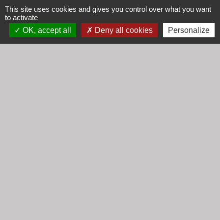
This site uses cookies and gives you control over what you want
to activate
Communauté d'Agglomération Villefranche
OK, accept all
Deny all cookies
Personalize
Beaujolais Saône
Commune de Denicé
Jumelage
Mont Saint Guibert (Belgique)
Mentions légales
-
Politique de confidentialité
-
Accessibilité
-
Plan du site
-
Gestion des cookies
Site créé en partenariat avec Réseau des Communes