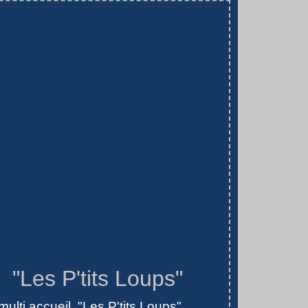
 "Les P'tits Loups"
ulti accueil "Les P'tits Loups"