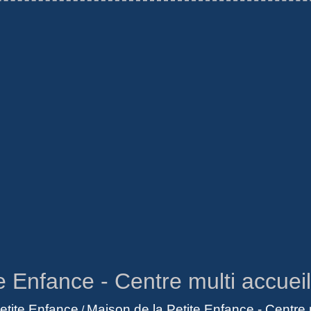
e Enfance - Centre multi accueil
etite Enfance
Maison de la Petite Enfance - Centre m
/