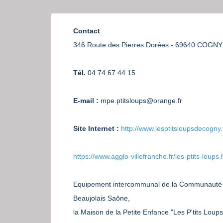
Contact
346 Route des Pierres Dorées - 69640 COGNY
Tél.
04 74 67 44 15
E-mail :
mpe.ptitsloups@orange.fr
Site Internet :
http://www.lesptitsloupsdecogny.f
https://www.agglo-villefranche.fr/les-ptits-loups.
Equipement intercommunal de la Communauté d
Beaujolais Saône,
la Maison de la Petite Enfance "Les P'tits Loups"