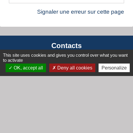
Signaler une erreur sur cette page
Contacts
This site uses cookies and gives you control over what you want
Mairie de Cogny
to activate
438 Rue Mont Saint Guibert
OK, accept all
Deny all cookies
Personalize
69640 Cogny - FRANCE
+33 4 74 67 30 55
Contact par formulaire
Horaires
Lundi : 16h30 - 18h30
Mardi : 8h30 - 12h00