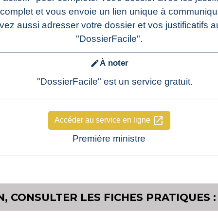
t complet et vous envoie un lien unique à communiquer
ez aussi adresser votre dossier et vos justificatifs au
"DossierFacile".
À noter
edit
"DossierFacile" est un service gratuit.
open_in_new
Accéder au service en ligne
Première ministre
, CONSULTER LES FICHES PRATIQUES :