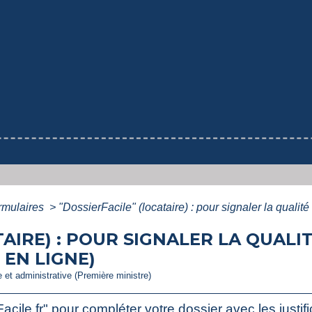
ormulaires
>
"DossierFacile" (locataire) : pour signaler la qualit
TAIRE) : POUR SIGNALER LA QUALI
 EN LIGNE)
le et administrative (Première ministre)
ile.fr" pour compléter votre dossier avec les justifica