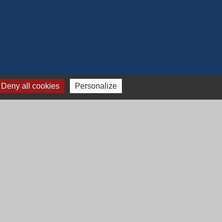
Deny all cookies
Personalize
Jumelage
Mont Saint Guibert (Belgique)
-
Gestion des cookies