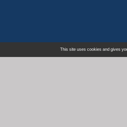
This site uses cookies and gives you
L
Communauté d'Agglomération 
Commune de Denicé
Mentions légales
-
Poli