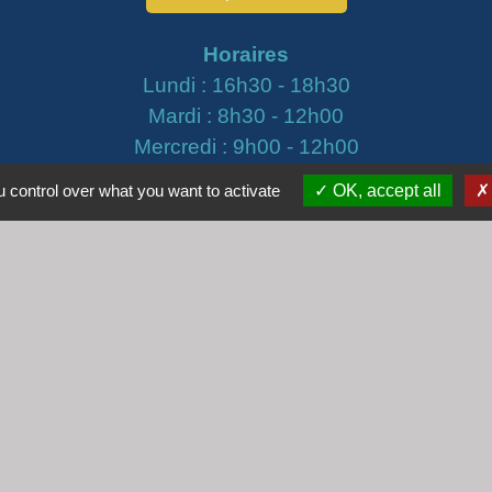
Horaires
Lundi : 16h30 - 18h30
Mardi : 8h30 - 12h00
Mercredi : 9h00 - 12h00
Vendredi : 16h00 - 18h00
 control over what you want to activate
OK, accept all
email :
secretariat@cogny.fr
iens
Villefranche Beaujolais Saône
tique de confidentialité
-
Accessibilité
-
Plan du site