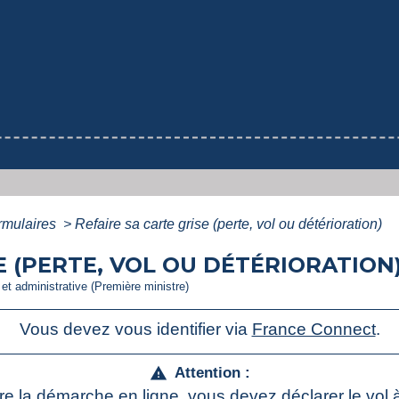
ormulaires
>
Refaire sa carte grise (perte, vol ou détérioration)
E (PERTE, VOL OU DÉTÉRIORATION)
e et administrative (Première ministre)
Vous devez vous identifier via
France Connect
.
Attention :
warning
ire la démarche en ligne, vous devez déclarer le vol 