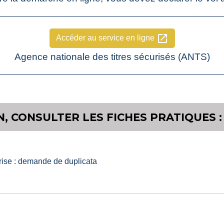
open_in_new
Accéder au service en ligne
Agence nationale des titres sécurisés (ANTS)
, CONSULTER LES FICHES PRATIQUES :
 grise : demande de duplicata