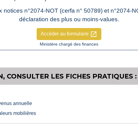
x notices n°2074-NOT (cerfa n° 50789) et n°2074-NOT
déclaration des plus ou moins-values.
open_in_new
Accéder au formulaire
Ministère chargé des finances
, CONSULTER LES FICHES PRATIQUES :
evenus annuelle
aleurs mobilières