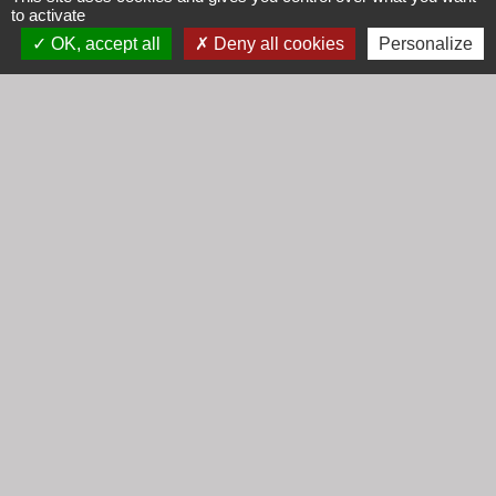
to activate
OK, accept all
Deny all cookies
Personalize
Signaler une erreur sur cette page
Contacts
Mairie de Cogny
438 Rue Mont Saint Guibert
69640 Cogny - FRANCE
+33 4 74 67 30 55
Contact par formulaire
Horaires
Lundi : 16h30 - 18h30
Mardi : 8h30 - 12h00