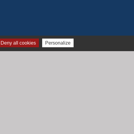
Deny all cookies
Personalize
Jumelage
Mont Saint Guibert (Belgique)
-
Gestion des cookies