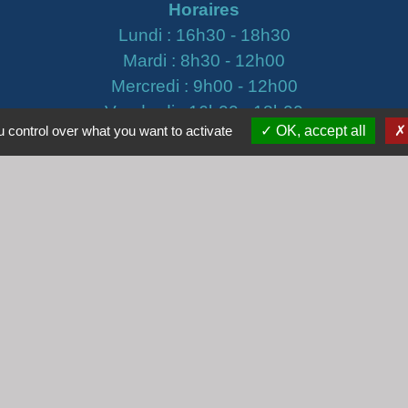
Horaires
Lundi : 16h30 - 18h30
Mardi : 8h30 - 12h00
Mercredi : 9h00 - 12h00
Vendredi : 16h00 - 18h00
 control over what you want to activate
OK, accept all
email :
secretariat@cogny.fr
iens
Villefranche Beaujolais Saône
tique de confidentialité
-
Accessibilité
-
Plan du site