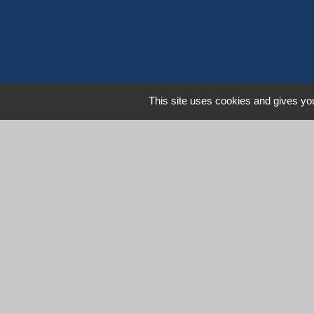
This site uses cookies and gives you
L
Communauté d'Agglomération 
Commune de Denicé
Mentions légales
-
Poli