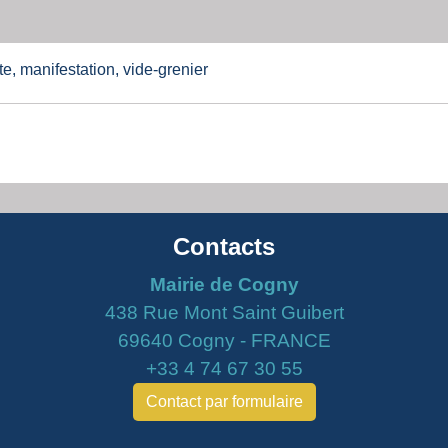
e, manifestation, vide-grenier
Contacts
Mairie de Cogny
438 Rue Mont Saint Guibert
69640 Cogny - FRANCE
+33 4 74 67 30 55
Contact par formulaire