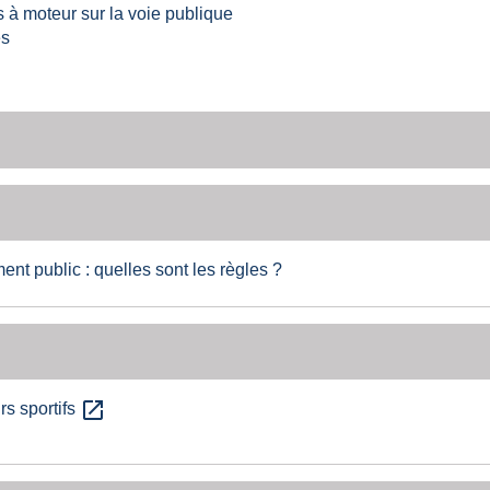
 à moteur sur la voie publique
es
t public : quelles sont les règles ?
open_in_new
s sportifs