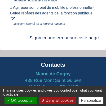
Fédération hospitalière de France
Agir pour son projet de mobilité professionnelle -
Guide repères des agents de la fonction publique
open_in_new
Ministère chargé de la fonction publique
Signaler une erreur sur cette page
Contacts
Mairie de Cogny
438 Rue Mont Saint Guibert
69640 Cogny - FRANCE
This site uses cookies and gives you control over what you want
+33 4 74 67 30 55
to activate
OK, accept all
Deny all cookies
Personalize
Contact par formulaire