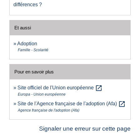
différences ?
Et aussi
Adoption
Famille - Scolarité
Pour en savoir plus
open_in_new
Site officiel de l'Union européenne
Europa - Union européenne
open_in_new
Site de l'Agence française de l'adoption (Afa)
Agence française de l'adoption (Afa)
Signaler une erreur sur cette page