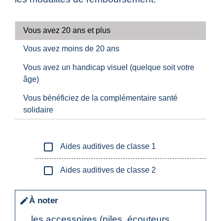
Vous avez 20 ans et plus
Vous avez moins de 20 ans
Vous avez un handicap visuel (quelque soit votre
âge)
Vous bénéficiez de la complémentaire santé
solidaire
check_box_outline_blank
Aides auditives de classe 1
check_box_outline_blank
Aides auditives de classe 2
À noter
edit
les accessoires (piles, écouteurs,