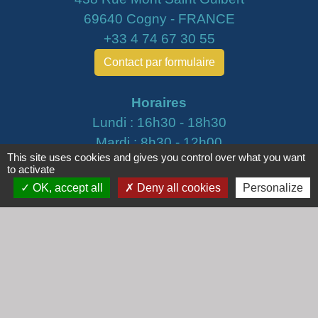
69640 Cogny - FRANCE
+33 4 74 67 30 55
Contact par formulaire
Horaires
Lundi : 16h30 - 18h30
Mardi : 8h30 - 12h00
This site uses cookies and gives you control over what you want
Mercredi : 9h00 - 12h00
to activate
Vendredi : 16h00 - 18h00
OK, accept all
Deny all cookies
Personalize
email :
secretariat@cogny.fr
Liens
Communauté d'Agglomération Villefranche