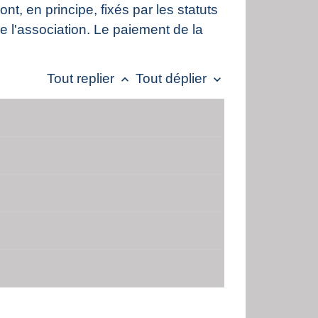
t, en principe, fixés par les statuts
e l'association. Le paiement de la
Tout replier
Tout déplier
keyboard_arrow_up
keyboard_arrow_down