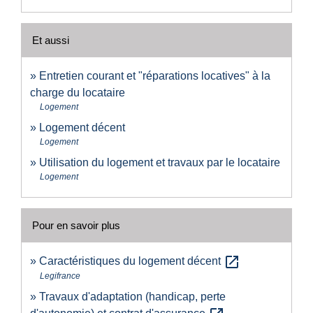
Et aussi
Entretien courant et "réparations locatives" à la
charge du locataire
Logement
Logement décent
Logement
Utilisation du logement et travaux par le locataire
Logement
Pour en savoir plus
open_in_new
Caractéristiques du logement décent
Legifrance
Travaux d'adaptation (handicap, perte