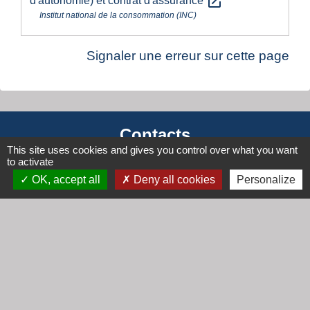
open_in_new
d'autonomie) et contrat d'assurance
Institut national de la consommation (INC)
Signaler une erreur sur cette page
Contacts
This site uses cookies and gives you control over what you want
Mairie de Cogny
to activate
438 Rue Mont Saint Guibert
OK, accept all
Deny all cookies
Personalize
69640 Cogny - FRANCE
+33 4 74 67 30 55
Contact par formulaire
Horaires
Lundi : 16h30 - 18h30