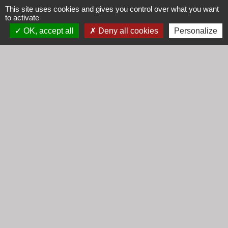
Horaires
This site uses cookies and gives you control over what you want
to activate
Lundi : 16h30 - 18h30
OK, accept all
Deny all cookies
Personalize
Mardi : 8h30 - 12h00
Mercredi : 9h00 - 12h00
Vendredi : 16h00 - 18h00
email :
secretariat@cogny.fr
Liens
Communauté d'Agglomération Villefranche
Beaujolais Saône
Commune de Denicé
Jumelage