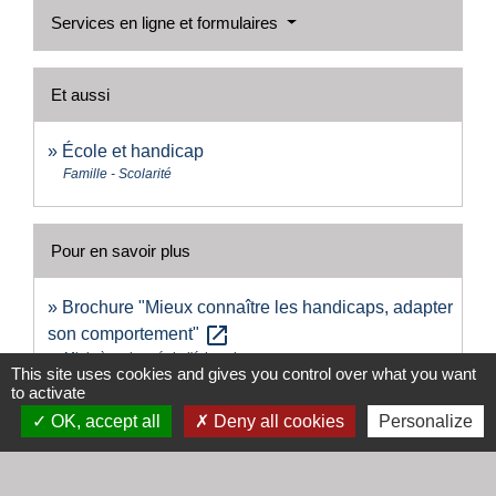
Services en ligne et formulaires
Et aussi
École et handicap
Famille - Scolarité
Pour en savoir plus
Brochure "Mieux connaître les handicaps, adapter
open_in_new
son comportement"
Ministère chargé de l'éducation
This site uses cookies and gives you control over what you want
to activate
OK, accept all
Deny all cookies
Personalize
Comment faire si...
Mon enfant est en situation de handicap