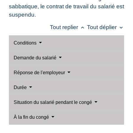
sabbatique, le contrat de travail du salarié est
suspendu.
Tout replier
Tout déplier
keyboard_arrow_up
keyboard_arrow_down
Conditions
Demande du salarié
Réponse de l'employeur
Durée
Situation du salarié pendant le congé
À la fin du congé