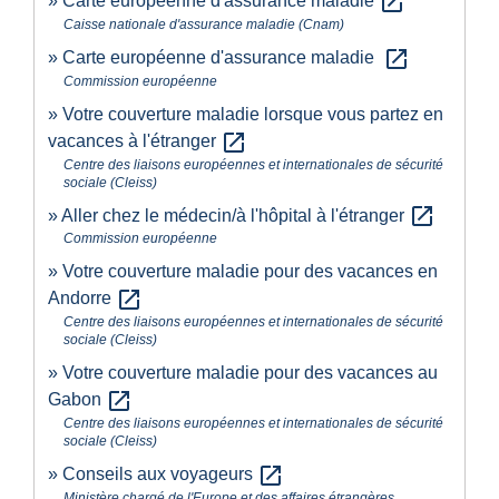
open_in_new
Carte européenne d'assurance maladie
Caisse nationale d'assurance maladie (Cnam)
open_in_new
Carte européenne d'assurance maladie
Commission européenne
Votre couverture maladie lorsque vous partez en
open_in_new
vacances à l'étranger
Centre des liaisons européennes et internationales de sécurité
sociale (Cleiss)
open_in_new
Aller chez le médecin/à l'hôpital à l'étranger
Commission européenne
Votre couverture maladie pour des vacances en
open_in_new
Andorre
Centre des liaisons européennes et internationales de sécurité
sociale (Cleiss)
Votre couverture maladie pour des vacances au
open_in_new
Gabon
Centre des liaisons européennes et internationales de sécurité
sociale (Cleiss)
open_in_new
Conseils aux voyageurs
Ministère chargé de l'Europe et des affaires étrangères