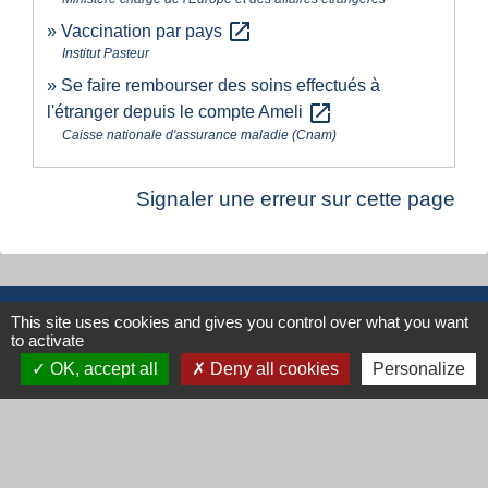
open_in_new
Vaccination par pays
Institut Pasteur
Se faire rembourser des soins effectués à
open_in_new
l'étranger depuis le compte Ameli
Caisse nationale d'assurance maladie (Cnam)
Signaler une erreur sur cette page
Contacts
This site uses cookies and gives you control over what you want
to activate
Mairie de Cogny
OK, accept all
Deny all cookies
Personalize
438 Rue Mont Saint Guibert
69640 Cogny - FRANCE
+33 4 74 67 30 55