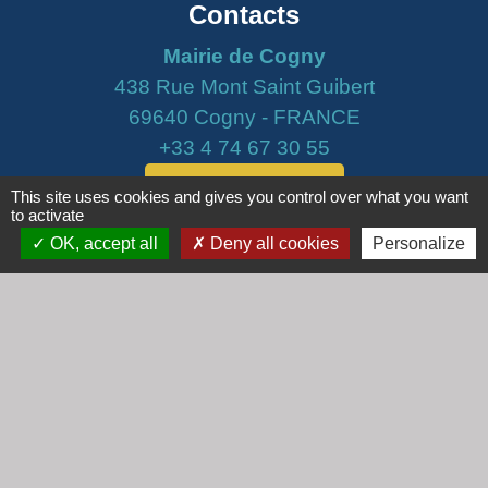
Contacts
Mairie de Cogny
438 Rue Mont Saint Guibert
69640 Cogny - FRANCE
+33 4 74 67 30 55
Contact par formulaire
This site uses cookies and gives you control over what you want
to activate
Horaires
OK, accept all
Deny all cookies
Personalize
Lundi : 16h30 - 18h30
Mardi : 8h30 - 12h00
Mercredi : 9h00 - 12h00
Vendredi : 16h00 - 18h00
email :
secretariat@cogny.fr