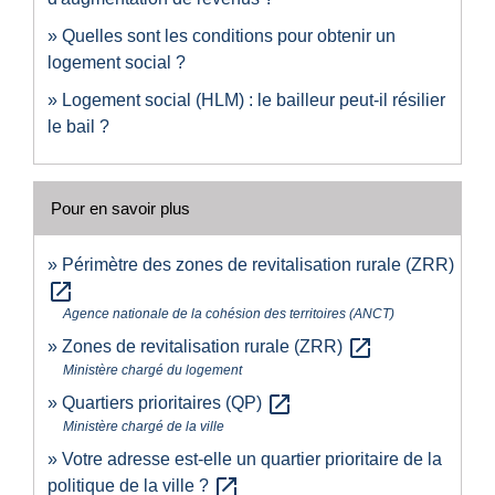
Quelles sont les conditions pour obtenir un
logement social ?
Logement social (HLM) : le bailleur peut-il résilier
le bail ?
Pour en savoir plus
Périmètre des zones de revitalisation rurale (ZRR)
open_in_new
Agence nationale de la cohésion des territoires (ANCT)
open_in_new
Zones de revitalisation rurale (ZRR)
Ministère chargé du logement
open_in_new
Quartiers prioritaires (QP)
Ministère chargé de la ville
Votre adresse est-elle un quartier prioritaire de la
open_in_new
politique de la ville ?