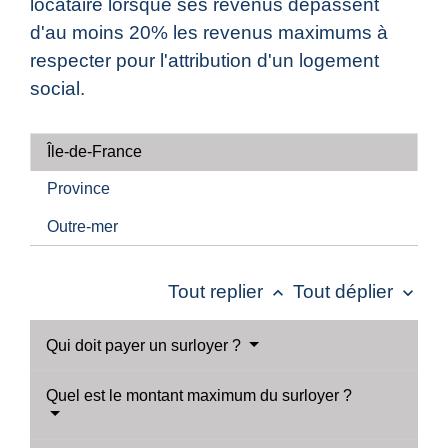
locataire lorsque ses revenus dépassent
d'au moins 20% les revenus maximums à
respecter pour l'attribution d'un logement
social.
Île-de-France
Province
Outre-mer
Tout replier
Tout déplier
keyboard_arrow_up
keyboard_arrow_down
Qui doit payer un surloyer ?
Quel est le montant maximum du surloyer ?