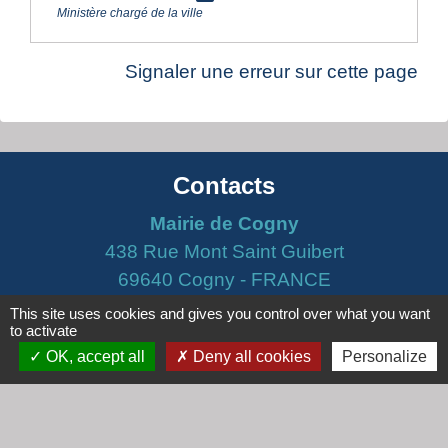
Ministère chargé de la ville
Signaler une erreur sur cette page
Contacts
Mairie de Cogny
438 Rue Mont Saint Guibert
69640 Cogny - FRANCE
+33 4 74 67 30 55
This site uses cookies and gives you control over what you want
to activate
Contact par formulaire
OK, accept all
Deny all cookies
Personalize
Horaires
Lundi : 16h30 - 18h30