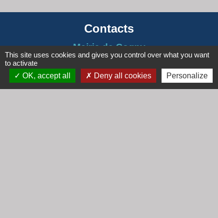
Contacts
Mairie de Cogny
This site uses cookies and gives you control over what you want
438 Rue Mont Saint Guibert
to activate
69640 Cogny - FRANCE
OK, accept all
Deny all cookies
Personalize
+33 4 74 67 30 55
Contact par formulaire
Horaires
Lundi : 16h30 - 18h30
Mardi : 8h30 - 12h00
Mercredi : 9h00 - 12h00
Vendredi : 16h00 - 18h00
email :
secretariat@cogny.fr