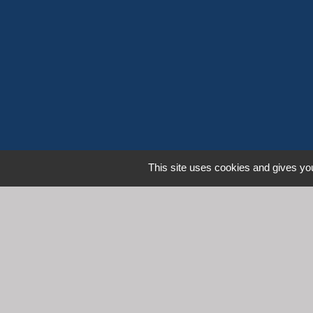
This site uses cookies and gives you
L
Communauté d'Agglomération 