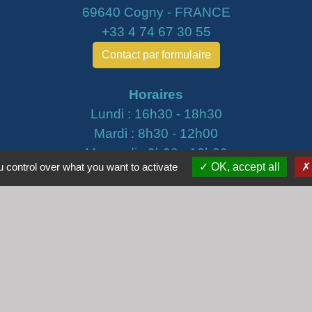
69640 Cogny - FRANCE
+33 4 74 67 30 55
Contact par formulaire
Horaires
Lundi : 16h30 - 18h30
Mardi : 8h30 - 12h00
Mercredi : 9h00 - 12h00
 control over what you want to activate
OK, accept all
Vendredi : 16h00 - 18h00
email :
secretariat@cogny.fr
iens
Villefranche Beaujolais Saône