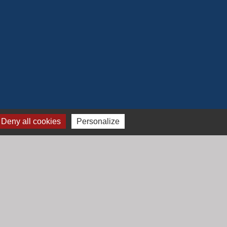
Deny all cookies
Personalize
Jumelage
Mont Saint Guibert (Belgique)