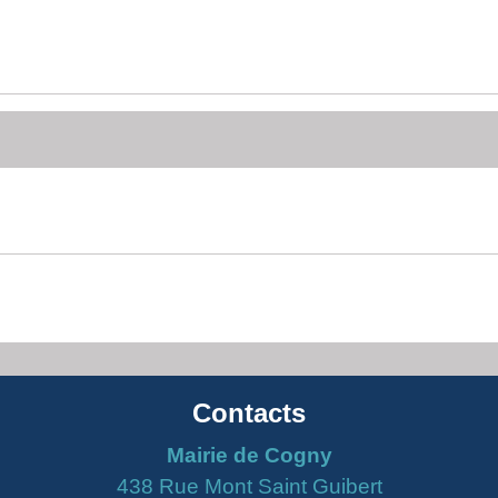
Contacts
Mairie de Cogny
438 Rue Mont Saint Guibert