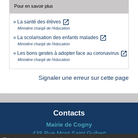
Pour en savoir plus
open_in_new
La santé des élèves
Ministère chargé de l'éducation
open_in_new
La scolarisation des enfants malades
Ministère chargé de l'éducation
open_in_new
Les bons gestes à adopter face au coronavirus
Ministère chargé de l'éducation
Signaler une erreur sur cette page
Contacts
Mairie de Cogny
438 Rue Mont Saint Guibert